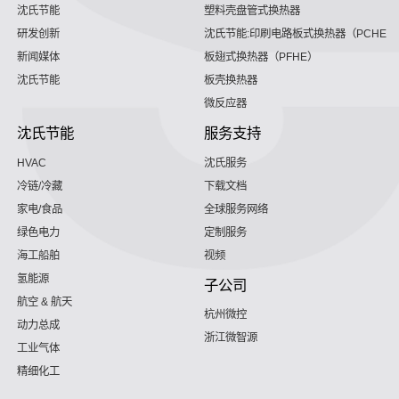
沈氏节能
塑料壳盘管式换热器
研发创新
沈氏节能:印刷电路板式换热器（PCHE）
新闻媒体
板翅式换热器（PFHE）
沈氏节能
板壳换热器
微反应器
沈氏节能
服务支持
HVAC
沈氏服务
冷链/冷藏
下载文档
家电/食品
全球服务网络
绿色电力
定制服务
海工船舶
视频
氢能源
子公司
航空 & 航天
杭州微控
动力总成
浙江微智源
工业气体
精细化工