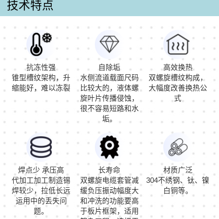
技术特点
抗冻性强
自除垢
高效换热
锥型槽纹架构，升
水侧流道载面尺码
双螺旋槽纹构成，
缩能好，难以冻裂
比较大的，液体螺
大幅度改善换热公
旋叶片传播侵蚀，
式
很不容易短路和水
垢。
焊点少 承压高
长寿命
材质广泛
代加工加工制造锡
双螺旋电缆套管减
304不绣钢、钛、镍
焊较少，拉低长远
缓负压振动幅度大
白铜等。
运用中的丢失问
和冲洗的功能要高
题。
于板片框架，适用