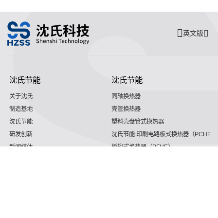
英文版
沈氏节能
沈氏节能
关于沈氏
同轴换热器
制造基地
壳管换热器
沈氏节能
塑料壳盘管式换热器
研发创新
沈氏节能:印刷电路板式换热器（PCHE）
新闻媒体
板翅式换热器（PFHE）
沈氏节能
板壳换热器
微反应器
沈氏节能
服务支持
HVAC
沈氏服务
冷链/冷藏
下载文档